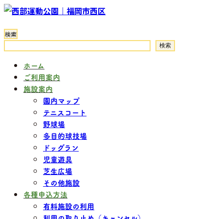
コ
ナ
ン
ビ
検索
テ
ゲ
検索
ン
ー
ツ
シ
ホーム
ご利用案内
へ
ョ
施設案内
ス
ン
園内マップ
キ
に
テニスコート
ッ
移
野球場
プ
動
多目的球技場
ドッグラン
児童遊具
芝生広場
その他施設
各種申込方法
有料施設の利用
利用の取り止め（キャンセル）