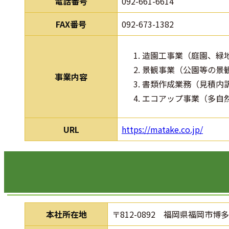
電話番号
092-661-6614
FAX番号
092-673-1382
造園工事業（庭園、緑
景観事業（公園等の景
事業内容
書類作成業務（見積内
エコアップ事業（多自
URL
https://matake.co.jp/
本社所在地
〒812-0892 福岡県福岡市博多